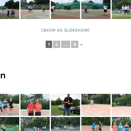
[SHOW AS SLIDESHOW]
1
2
...
8
►
en