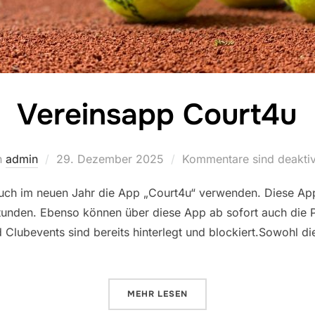
Vereinsapp Court4u
Veröffentlicht
n
admin
29. Dezember 2025
Kommentare sind deaktiv
am
uch im neuen Jahr die App „Court4u“ verwenden. Diese App 
stunden. Ebenso können über diese App ab sofort auch die 
nd Clubevents sind bereits hinterlegt und blockiert.Sowohl d
ÜBER „VEREINSAPP COURT4U“
MEHR
LESEN